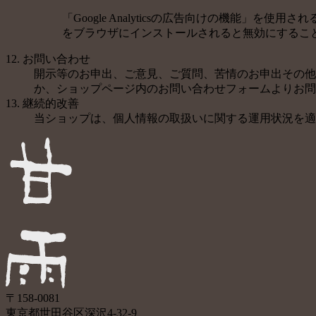
「Google Analyticsの広告向けの機能」を使
をブラウザにインストールされると無効にするこ
12. お問い合わせ
開示等のお申出、ご意見、ご質問、苦情のお申出その他
か、ショップページ内のお問い合わせフォームよりお問
13. 継続的改善
当ショップは、個人情報の取扱いに関する運用状況を適
〒158-0081
東京都世田谷区深沢4-32-9